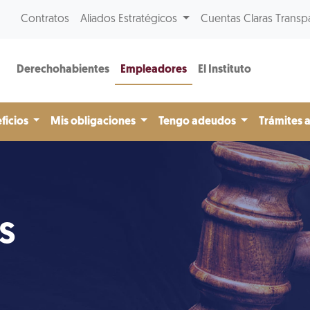
Contratos
Aliados Estratégicos
Cuentas Claras Transp
Derechohabientes
Empleadores
El Instituto
ficios
Mis obligaciones
Tengo adeudos
Trámites 
s