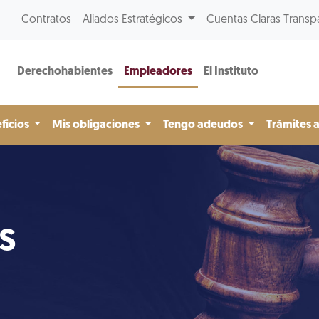
Contratos
Aliados Estratégicos
Cuentas Claras Transp
Derechohabientes
Empleadores
El Instituto
ficios
Mis obligaciones
Tengo adeudos
Trámites 
s