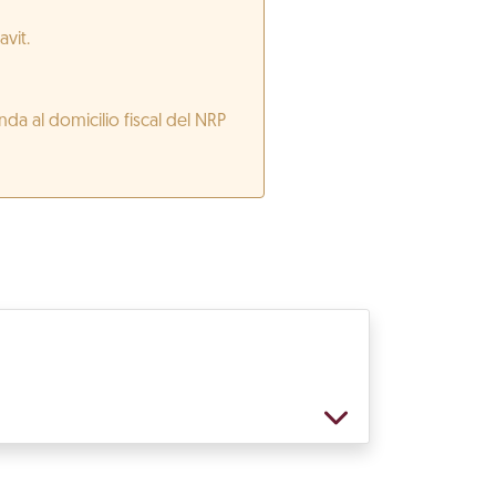
avit.
a al domicilio fiscal del NRP