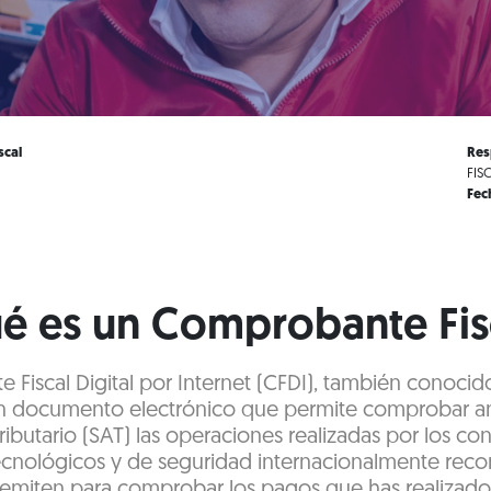
scal
Res
FIS
Fec
é es un Comprobante Fis
 Fiscal Digital por Internet (CFDI), también conoci
un documento electrónico que permite comprobar an
ributario (SAT) las operaciones realizadas por los con
ecnológicos y de seguridad internacionalmente recon
emiten para comprobar los pagos que has realizad