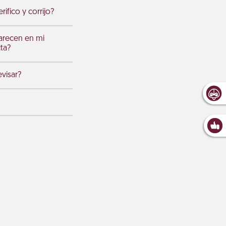
ifico y corrijo?
arecen en mi
cta?
visar?