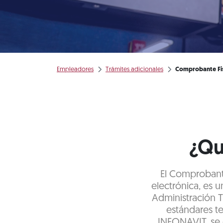
Empleadores
Trámites adicionales
Comprobante Fi
¿Qu
El Comprobante
electrónica, es 
Administración T
estándares t
INFONAVIT, se 