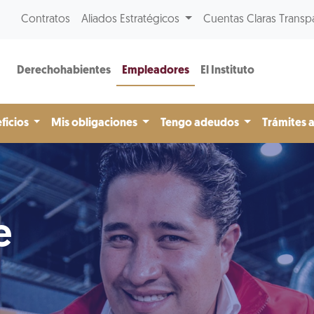
Contratos
Aliados Estratégicos
Cuentas Claras Transp
Derechohabientes
Empleadores
El Instituto
ficios
Mis obligaciones
Tengo adeudos
Trámites 
e