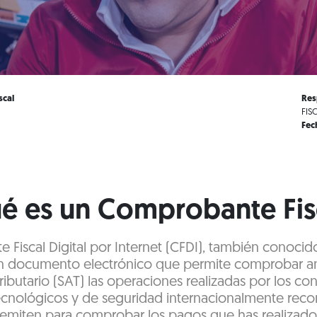
scal
Res
FIS
Fec
é es un Comprobante Fis
 Fiscal Digital por Internet (CFDI), también conoci
un documento electrónico que permite comprobar an
ributario (SAT) las operaciones realizadas por los con
ecnológicos y de seguridad internacionalmente recon
emiten para comprobar los pagos que has realizad