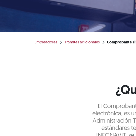
Empleadores
Trámites adicionales
Comprobante Fi
¿Qu
El Comprobante
electrónica, es 
Administración T
estándares t
INFONAVIT, se 