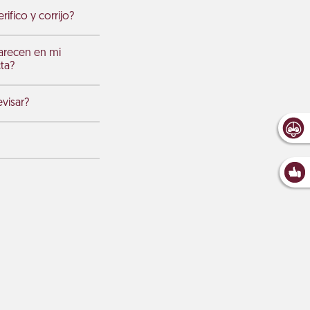
ifico y corrijo?
arecen en mi
cta?
visar?