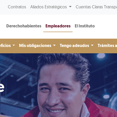
Contratos
Aliados Estratégicos
Cuentas Claras Transp
Derechohabientes
Empleadores
El Instituto
ficios
Mis obligaciones
Tengo adeudos
Trámites 
e