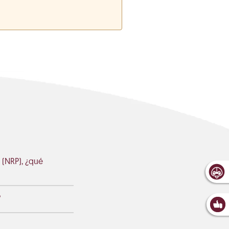
 (NRP), ¿qué
?