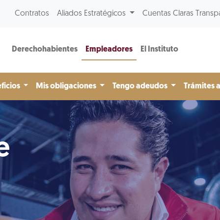
Contratos
Aliados Estratégicos
Cuentas Claras Transp
Derechohabientes
Empleadores
El Instituto
ficios
Mis obligaciones
Tengo adeudos
Trámites 
e