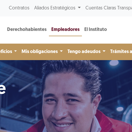
Contratos
Aliados Estratégicos
Cuentas Claras Transp
Derechohabientes
Empleadores
El Instituto
ficios
Mis obligaciones
Tengo adeudos
Trámites 
e