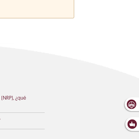
 (NRP), ¿qué
?