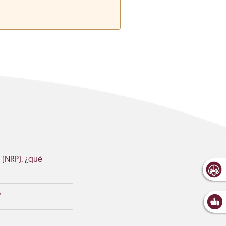
 (NRP), ¿qué
?