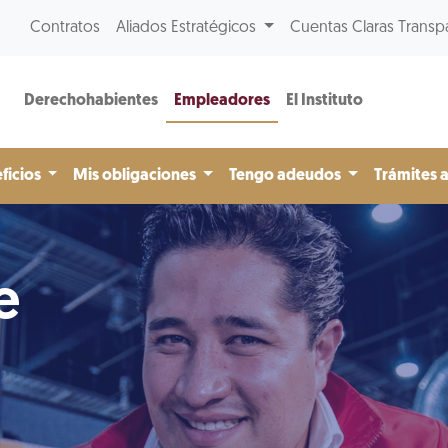
Contratos
Aliados Estratégicos
Cuentas Claras Transp
Derechohabientes
Empleadores
El Instituto
ficios
Mis obligaciones
Tengo adeudos
Trámites 
e