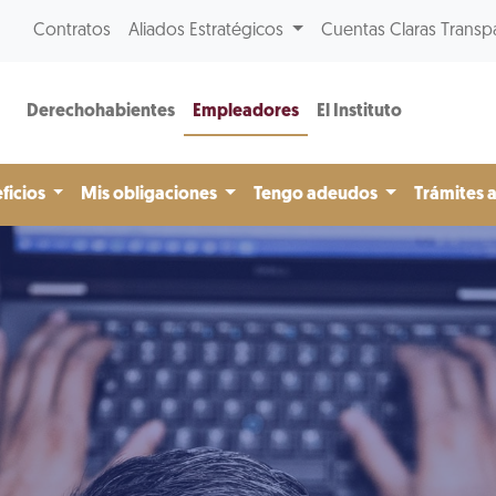
Contratos
Aliados Estratégicos
Cuentas Claras Transp
Derechohabientes
Empleadores
El Instituto
ficios
Mis obligaciones
Tengo adeudos
Trámites 