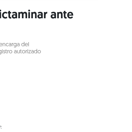
ictaminar ante
 encarga del
gistro autorizado
: