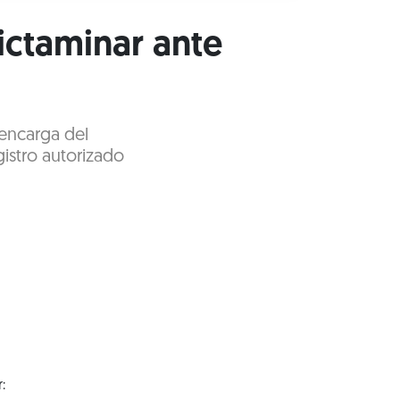
ictaminar ante
 encarga del
gistro autorizado
: