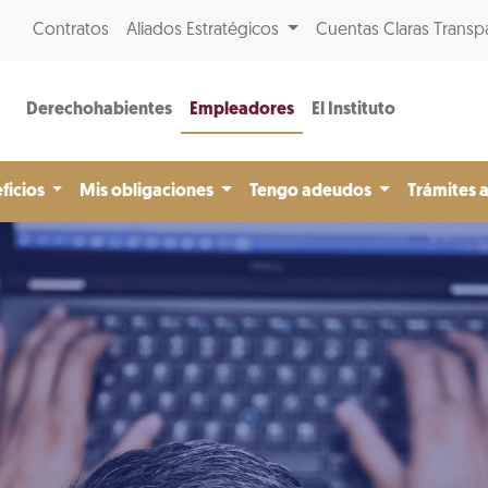
Contratos
Aliados Estratégicos
Cuentas Claras Transp
Derechohabientes
Empleadores
El Instituto
ficios
Mis obligaciones
Tengo adeudos
Trámites 