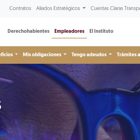
Contratos
Aliados Estratégicos
Cuentas Claras Transp
Derechohabientes
Empleadores
El Instituto
ficios
Mis obligaciones
Tengo adeudos
Trámites 
s