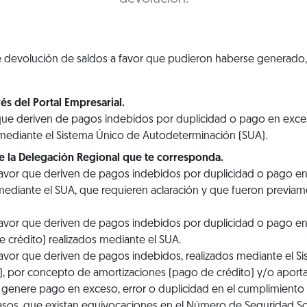
 de devolución de saldos a favor que pudieron haberse generado
és del Portal Empresarial.
que deriven de pagos indebidos por duplicidad o pago en exc
 mediante el Sistema Único de Autodeterminación (SUA).
te la Delegación Regional que te corresponda.
favor que deriven de pagos indebidos por duplicidad o pago 
mediante el SUA, que requieren aclaración y que fueron previamen
favor que deriven de pagos indebidos por duplicidad o pago 
 crédito) realizados mediante el SUA.
avor que deriven de pagos indebidos, realizados mediante el S
, por concepto de amortizaciones (pago de crédito) y/o aporta
e genere pago en exceso, error o duplicidad en el cumplimiento
casos, que existan equivocaciones en el Número de Seguridad Soc