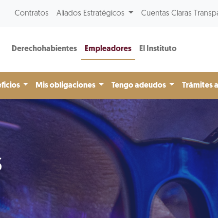
Contratos
Aliados Estratégicos
Cuentas Claras Transp
Derechohabientes
Empleadores
El Instituto
ficios
Mis obligaciones
Tengo adeudos
Trámites 
s