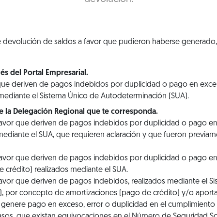
 de devolución de saldos a favor que pudieron haberse generado
és del Portal Empresarial.
que deriven de pagos indebidos por duplicidad o pago en exc
 mediante el Sistema Único de Autodeterminación (SUA).
te la Delegación Regional que te corresponda.
favor que deriven de pagos indebidos por duplicidad o pago 
mediante el SUA, que requieren aclaración y que fueron previamen
favor que deriven de pagos indebidos por duplicidad o pago 
 crédito) realizados mediante el SUA.
avor que deriven de pagos indebidos, realizados mediante el S
, por concepto de amortizaciones (pago de crédito) y/o aporta
e genere pago en exceso, error o duplicidad en el cumplimiento
casos, que existan equivocaciones en el Número de Seguridad Soc