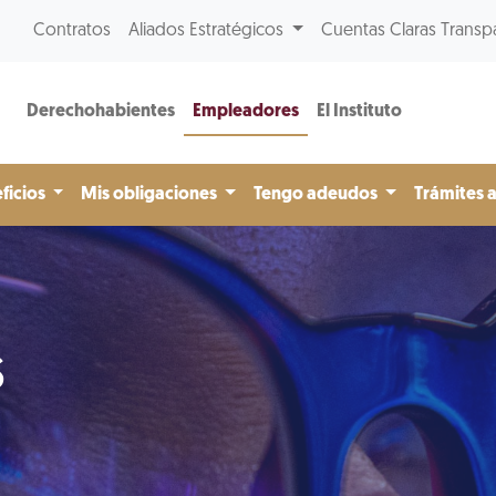
Contratos
Aliados Estratégicos
Cuentas Claras Transp
Derechohabientes
Empleadores
El Instituto
ficios
Mis obligaciones
Tengo adeudos
Trámites 
s