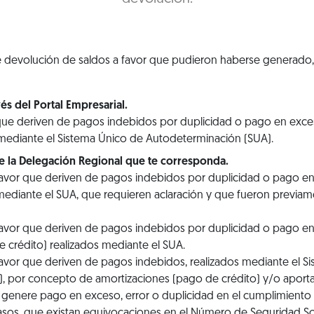
 de devolución de saldos a favor que pudieron haberse generado
és del Portal Empresarial.
que deriven de pagos indebidos por duplicidad o pago en exc
 mediante el Sistema Único de Autodeterminación (SUA).
te la Delegación Regional que te corresponda.
favor que deriven de pagos indebidos por duplicidad o pago 
mediante el SUA, que requieren aclaración y que fueron previamen
favor que deriven de pagos indebidos por duplicidad o pago 
 crédito) realizados mediante el SUA.
avor que deriven de pagos indebidos, realizados mediante el S
, por concepto de amortizaciones (pago de crédito) y/o aporta
e genere pago en exceso, error o duplicidad en el cumplimiento
casos, que existan equivocaciones en el Número de Seguridad Soc