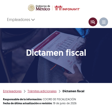
Empleadores
Dictamen fiscal
Empleadores
Trámites adicionales
Dictamen fiscal
Responsable de la información:
COORD DE FISCALIZACIÓN
Fecha de última actualización o revisión:
19 de junio de 2026