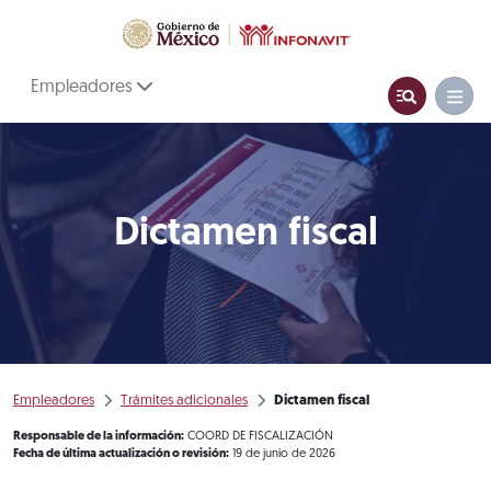
Empleadores
Dictamen fiscal
Empleadores
Trámites adicionales
Dictamen fiscal
Responsable de la información:
COORD DE FISCALIZACIÓN
Fecha de última actualización o revisión:
19 de junio de 2026