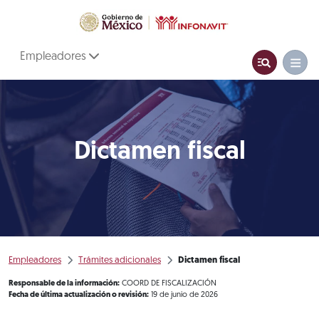
Empleadores
Dictamen fiscal
Empleadores
Trámites adicionales
Dictamen fiscal
Responsable de la información:
COORD DE FISCALIZACIÓN
Fecha de última actualización o revisión:
19 de junio de 2026