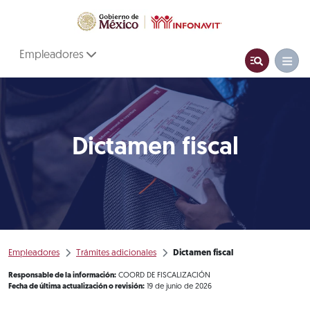
Empleadores
Dictamen fiscal
Empleadores
Trámites adicionales
Dictamen fiscal
Responsable de la información:
COORD DE FISCALIZACIÓN
Fecha de última actualización o revisión:
19 de junio de 2026