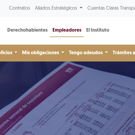
Contratos
Aliados Estratégicos
Cuentas Claras Transp
Derechohabientes
Empleadores
El Instituto
ficios
Mis obligaciones
Tengo adeudos
Trámites 