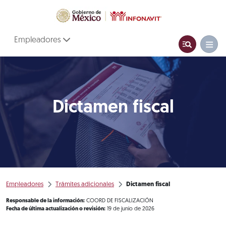
Empleadores
Dictamen fiscal
Empleadores
Trámites adicionales
Dictamen fiscal
Responsable de la información:
COORD DE FISCALIZACIÓN
Fecha de última actualización o revisión:
19 de junio de 2026