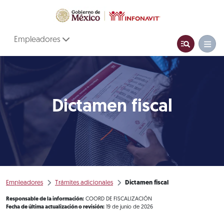
Empleadores
Dictamen fiscal
Empleadores
Trámites adicionales
Dictamen fiscal
Responsable de la información:
COORD DE FISCALIZACIÓN
Fecha de última actualización o revisión:
19 de junio de 2026