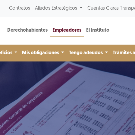
Contratos
Aliados Estratégicos
Cuentas Claras Transp
Derechohabientes
Empleadores
El Instituto
ficios
Mis obligaciones
Tengo adeudos
Trámites 