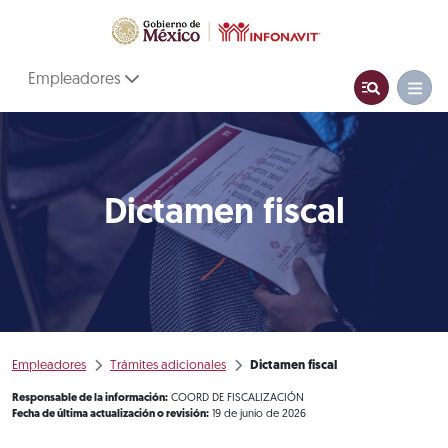
Empleadores
Dictamen fiscal
Empleadores
Trámites adicionales
Dictamen fiscal
Responsable de la información:
COORD DE FISCALIZACIÓN
Fecha de última actualización o revisión:
19 de junio de 2026