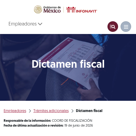
Empleadores
Dictamen fiscal
Empleadores
Trámites adicionales
Dictamen fiscal
Responsable de la información:
COORD DE FISCALIZACIÓN
Fecha de última actualización o revisión:
19 de junio de 2026