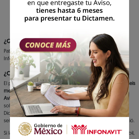
cumplimiento de tus aportaciones al fondo
de vivienda y entero de descuentos para
amortización de créditos.
Previous
Next
¿Quiénes pueden acceder al servicio?
Patrones que hayan presentado el aviso de Dictamen
Infonavit.
¿Cuándo debes cumplir?
El plazo para presentar el
Dictamen Infonavit es de hasta seis
meses contados a partir de la fecha de presentación del
Aviso de Dictamen Infonavit.
O bien, en caso de haber
solicitado una prórroga y ésta se hubiera concedido, el
Dictamen se tiene que presentar dentro de la fecha
señalada en el Oficio de prórroga que el Instituto le expidió.
Si la fecha límite para presentar el Dictamen es un día inhábil,