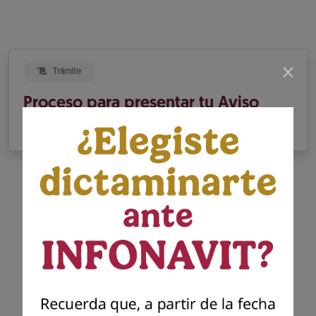
×
Trámite
Proceso para presentar tu Aviso
de Dictamen INFONAVIT
Presenta tu dictamen
Infonavit
Presenta el dictamen generado por el
contador público autorizado para dar
cumplimiento a tu solicitud previa de
presentación del aviso para dictaminar el