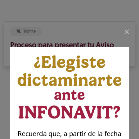
×
Trámite
Proceso para presentar tu Aviso
de Dictamen INFONAVIT
Presenta tu dictamen
Infonavit
Presenta el dictamen generado por el
contador público autorizado para dar
cumplimiento a tu solicitud previa de
presentación del aviso para dictaminar el