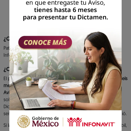
cumplimiento de tus aportaciones al fondo
de vivienda y entero de descuentos para
amortización de créditos.
Previous
Next
¿Quiénes pueden acceder al servicio?
Patrones que hayan presentado el aviso de Dictamen
Infonavit.
¿Cuándo debes cumplir?
El plazo para presentar el
Dictamen Infonavit es de hasta seis
meses contados a partir de la fecha de presentación del
Aviso de Dictamen Infonavit.
O bien, en caso de haber
solicitado una prórroga y ésta se hubiera concedido, el
Dictamen se tiene que presentar dentro de la fecha
señalada en el Oficio de prórroga que el Instituto le expidió.
Si la fecha límite para presentar el Dictamen es un día inhábil,