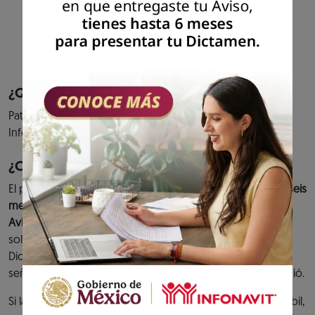
cumplimiento de tus aportaciones al fondo
de vivienda y entero de descuentos para
amortización de créditos.
Previous
Next
¿Quiénes pueden acceder al servicio?
Patrones que hayan presentado el aviso de Dictamen
Infonavit.
¿Cuándo debes cumplir?
El plazo para presentar el
Dictamen Infonavit es de hasta seis
meses contados a partir de la fecha de presentación del
Aviso de Dictamen Infonavit.
O bien, en caso de haber
solicitado una prórroga y ésta se hubiera concedido, el
Dictamen se tiene que presentar dentro de la fecha
señalada en el Oficio de prórroga que el Instituto le expidió.
Si la fecha límite para presentar el Dictamen es un día inhábil,