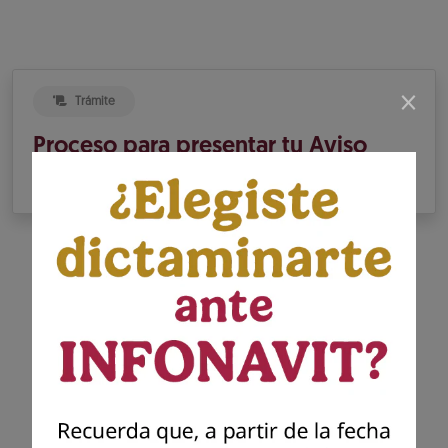
×
Trámite
Proceso para presentar tu Aviso
de Dictamen INFONAVIT
Presenta tu dictamen
Infonavit
Presenta el dictamen generado por el
contador público autorizado para dar
cumplimiento a tu solicitud previa de
presentación del aviso para dictaminar el