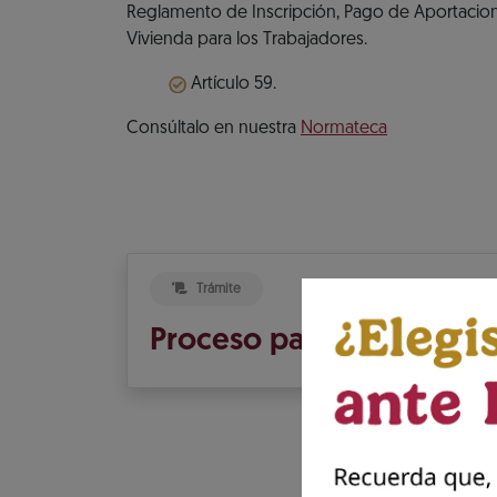
Reglamento de Inscripción, Pago de Aportacione
Vivienda para los Trabajadores.
Artículo 59.
Consúltalo en nuestra
Normateca
Trámite
Proceso para presentar 
Pr