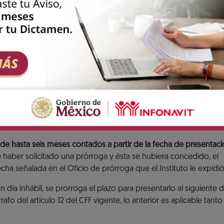
 dictamen generado por el contador público autoriz
a tu solicitud previa de presentación del aviso para
 tus aportaciones al fondo de vivienda y entero de
amortización de créditos.
?
amen Infonavit.
 de hasta seis meses contados a partir de la fecha de presentaci
 haber solicitado una prórroga y ésta se hubiera concedido, el
ha señalada en el Oficio de prórroga que el Instituto le expidió
n día inhábil, se prorroga el plazo para presentarlo al siguiente d
o del artículo 12 del CFF vigente, lo anterior es aplicable tanto 