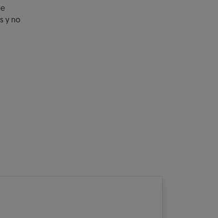
ue
s y no