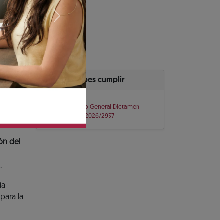
ado para dar
Next
 dictaminar el
 descuentos para
Cuándo debes cumplir
Comunicado General Dictamen
INFONAVIT 2026/2937
ón del
.
ía
para la