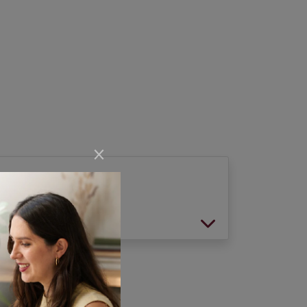
×
vit