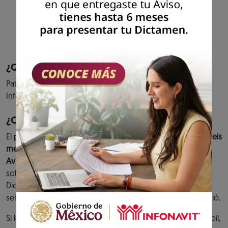
cumplimiento de tus aportaciones al fondo
de vivienda y entero de descuentos para
amortización de créditos.
Previous
Next
¿Quiénes pueden acceder al servicio?
Patrones que hayan presentado el aviso de Dictamen
Infonavit.
¿Cuándo debes cumplir?
El plazo para presentar el
Dictamen Infonavit es de hasta seis
meses contados a partir de la fecha de presentación del
Aviso de Dictamen Infonavit.
O bien, en caso de haber
solicitado una prórroga y ésta se hubiera concedido, el
Dictamen se tiene que presentar dentro de la fecha
señalada en el Oficio de prórroga que el Instituto le expidió.
Si la fecha límite para presentar el Dictamen es un día inhábil,