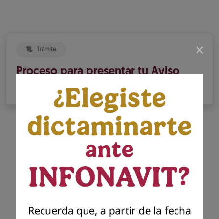
×
Trámite
Proceso para presentar tu Aviso
de Dictamen INFONAVIT
Presenta tu dictamen
Infonavit
Presenta el dictamen generado por el
contador público autorizado para dar
cumplimiento a tu solicitud previa de
presentación del aviso para dictaminar el