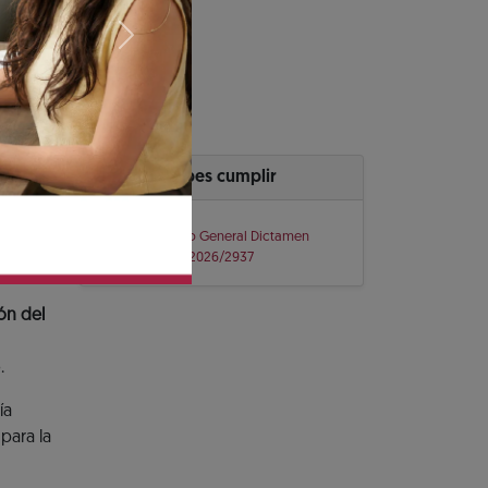
ado para dar
Next
 dictaminar el
 descuentos para
Cuándo debes cumplir
Comunicado General Dictamen
INFONAVIT 2026/2937
ón del
.
ía
para la