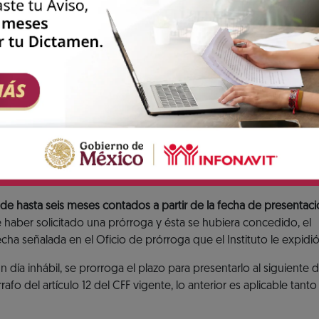
 dictamen generado por el contador público autoriz
a tu solicitud previa de presentación del aviso para
 tus aportaciones al fondo de vivienda y entero de
amortización de créditos.
?
amen Infonavit.
 de hasta seis meses contados a partir de la fecha de presentaci
 haber solicitado una prórroga y ésta se hubiera concedido, el
ha señalada en el Oficio de prórroga que el Instituto le expidió
n día inhábil, se prorroga el plazo para presentarlo al siguiente d
o del artículo 12 del CFF vigente, lo anterior es aplicable tanto 