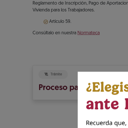
Reglamento de Inscripción, Pago de Aportacione
Vivienda para los Trabajadores.
Artículo 59.
Consúltalo en nuestra
Normateca
Trámite
Proceso para presentar 
Pr