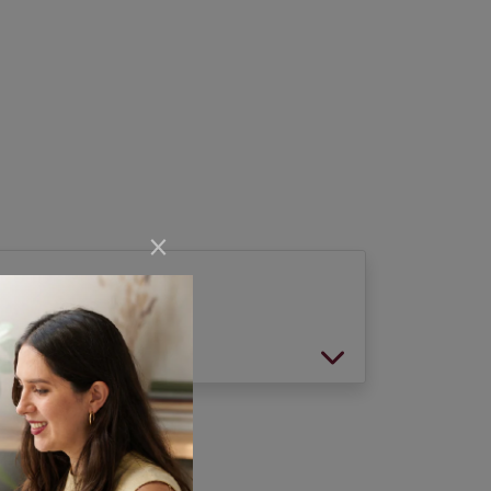
×
vit