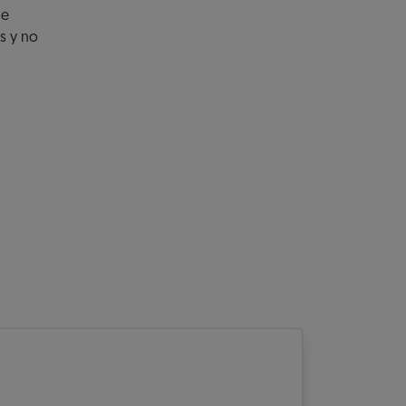
ue
s y no