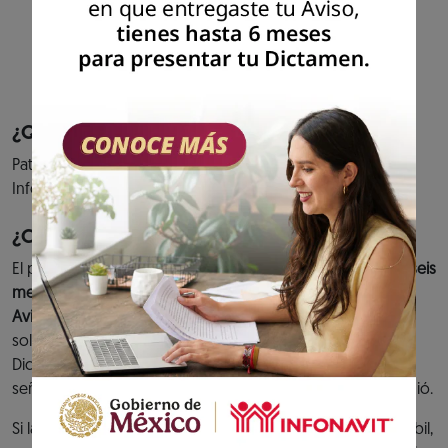
cumplimiento de tus aportaciones al fondo
de vivienda y entero de descuentos para
amortización de créditos.
Previous
Next
¿Quiénes pueden acceder al servicio?
Patrones que hayan presentado el aviso de Dictamen
Infonavit.
¿Cuándo debes cumplir?
El plazo para presentar el
Dictamen Infonavit es de hasta seis
meses contados a partir de la fecha de presentación del
Aviso de Dictamen Infonavit.
O bien, en caso de haber
solicitado una prórroga y ésta se hubiera concedido, el
Dictamen se tiene que presentar dentro de la fecha
señalada en el Oficio de prórroga que el Instituto le expidió.
Si la fecha límite para presentar el Dictamen es un día inhábil,