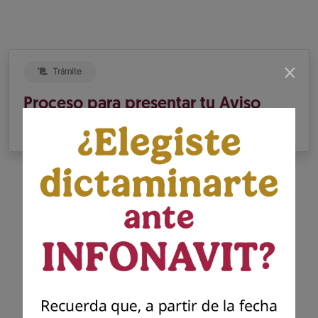
×
Trámite
Proceso para presentar tu Aviso
de Dictamen INFONAVIT
Presenta tu dictamen
Infonavit
Presenta el dictamen generado por el
contador público autorizado para dar
cumplimiento a tu solicitud previa de
presentación del aviso para dictaminar el