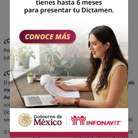
cumplimiento de tus aportaciones al fondo
de vivienda y entero de descuentos para
amortización de créditos.
Previous
Next
¿Quiénes pueden acceder al servicio?
Patrones que hayan presentado el aviso de Dictamen
Infonavit.
¿Cuándo debes cumplir?
El plazo para presentar el
Dictamen Infonavit es de hasta seis
meses contados a partir de la fecha de presentación del
Aviso de Dictamen Infonavit.
O bien, en caso de haber
solicitado una prórroga y ésta se hubiera concedido, el
Dictamen se tiene que presentar dentro de la fecha
señalada en el Oficio de prórroga que el Instituto le expidió.
Si la fecha límite para presentar el Dictamen es un día inhábil,