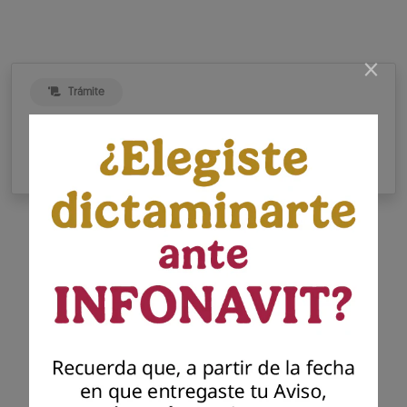
×
Trámite
Proceso para presentar tu Aviso
de Dictamen INFONAVIT
Presenta tu dictamen
Infonavit
Presenta el dictamen generado por el
contador público autorizado para dar
cumplimiento a tu solicitud previa de
presentación del aviso para dictaminar el