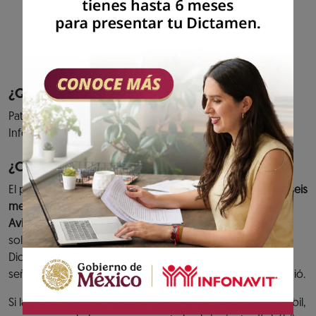
cumplimiento de tus aportaciones al fondo
de vivienda y entero de descuentos para
amortización de créditos.
Previous
Next
¿Quiénes pueden acceder al servicio?
Patrones que hayan presentado el aviso de Dictamen
Infonavit.
¿Cuándo debes cumplir?
El plazo para presentar el
Dictamen Infonavit es de hasta seis
meses contados a partir de la fecha de presentación del
Aviso de Dictamen Infonavit.
O bien, en caso de haber
solicitado una prórroga y ésta se hubiera concedido, el
Dictamen se tiene que presentar dentro de la fecha
señalada en el Oficio de prórroga que el Instituto le expidió.
Si la fecha límite para presentar el Dictamen es un día inhábil,