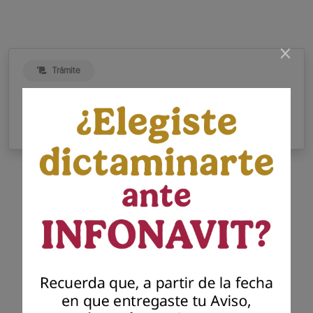
×
Trámite
Proceso para presentar tu Aviso
de Dictamen INFONAVIT
Presenta tu dictamen
Infonavit
Presenta el dictamen generado por el
contador público autorizado para dar
cumplimiento a tu solicitud previa de
presentación del aviso para dictaminar el