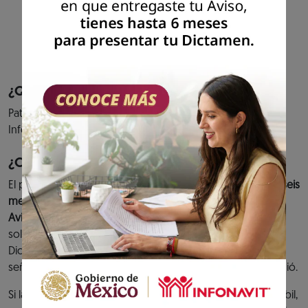
cumplimiento de tus aportaciones al fondo
de vivienda y entero de descuentos para
amortización de créditos.
Previous
Next
¿Quiénes pueden acceder al servicio?
Patrones que hayan presentado el aviso de Dictamen
Infonavit.
¿Cuándo debes cumplir?
El plazo para presentar el
Dictamen Infonavit es de hasta seis
meses contados a partir de la fecha de presentación del
Aviso de Dictamen Infonavit.
O bien, en caso de haber
solicitado una prórroga y ésta se hubiera concedido, el
Dictamen se tiene que presentar dentro de la fecha
señalada en el Oficio de prórroga que el Instituto le expidió.
Si la fecha límite para presentar el Dictamen es un día inhábil,