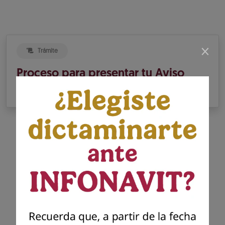
×
Trámite
Proceso para presentar tu Aviso
de Dictamen INFONAVIT
Presenta tu dictamen
Infonavit
Presenta el dictamen generado por el
contador público autorizado para dar
cumplimiento a tu solicitud previa de
presentación del aviso para dictaminar el