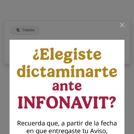
×
Trámite
Proceso para presentar tu Aviso
de Dictamen INFONAVIT
Presenta tu dictamen
Infonavit
Presenta el dictamen generado por el
contador público autorizado para dar
cumplimiento a tu solicitud previa de
presentación del aviso para dictaminar el