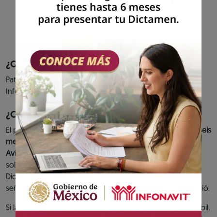
cumplimiento de tus aportaciones al fondo
de vivienda y entero de descuentos para
amortización de créditos.
Previous
Next
¿Quiénes pueden acceder al servicio?
Patrones que hayan presentado el aviso de Dictamen
Infonavit.
¿Cuándo debes cumplir?
El plazo para presentar el
Dictamen Infonavit es de hasta seis
meses contados a partir de la fecha de presentación del
Aviso de Dictamen Infonavit.
O bien, en caso de haber
solicitado una prórroga y ésta se hubiera concedido, el
Dictamen se tiene que presentar dentro de la fecha
señalada en el Oficio de prórroga que el Instituto le expidió.
Si la fecha límite para presentar el Dictamen es un día inhábil,