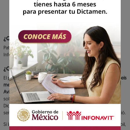
cumplimiento de tus aportaciones al fondo
de vivienda y entero de descuentos para
amortización de créditos.
Previous
Next
¿Quiénes pueden acceder al servicio?
Patrones que hayan presentado el aviso de Dictamen
Infonavit.
¿Cuándo debes cumplir?
El plazo para presentar el
Dictamen Infonavit es de hasta seis
meses contados a partir de la fecha de presentación del
Aviso de Dictamen Infonavit.
O bien, en caso de haber
solicitado una prórroga y ésta se hubiera concedido, el
Dictamen se tiene que presentar dentro de la fecha
señalada en el Oficio de prórroga que el Instituto le expidió.
Si la fecha límite para presentar el Dictamen es un día inhábil,