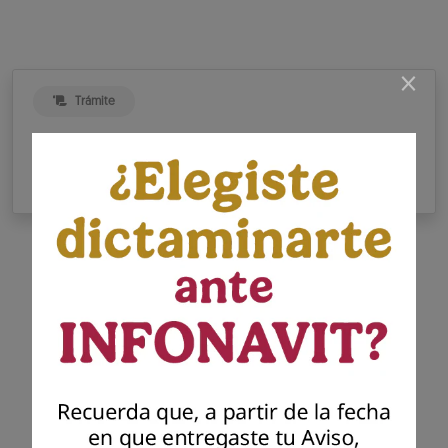
×
Trámite
Proceso para presentar tu Aviso
de Dictamen INFONAVIT
Presenta tu dictamen
Infonavit
Presenta el dictamen generado por el
contador público autorizado para dar
cumplimiento a tu solicitud previa de
presentación del aviso para dictaminar el