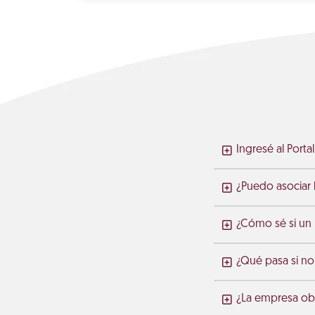
Ingresé al Port
¿Puedo asociar l
¿Cómo sé si un
¿Qué pasa si no
¿La empresa obt