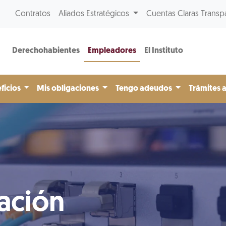
Contratos
Aliados Estratégicos
Cuentas Claras Transp
Derechohabientes
Empleadores
El Instituto
ficios
Mis obligaciones
Tengo adeudos
Trámites 
ación