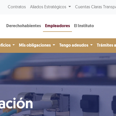
Contratos
Aliados Estratégicos
Cuentas Claras Transp
Derechohabientes
Empleadores
El Instituto
ficios
Mis obligaciones
Tengo adeudos
Trámites 
ación