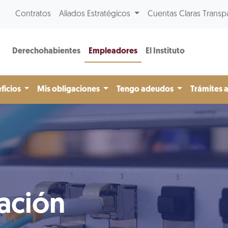
Contratos
Aliados Estratégicos
Cuentas Claras Transp
Derechohabientes
Empleadores
El Instituto
ficios
Mis obligaciones
Tengo adeudos
Trámites 
ación