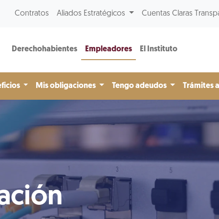
Contratos
Aliados Estratégicos
Cuentas Claras Transp
Derechohabientes
Empleadores
El Instituto
ficios
Mis obligaciones
Tengo adeudos
Trámites 
ación