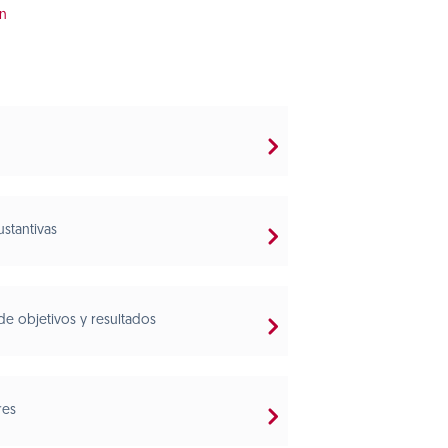
ón
ustantivas
de objetivos y resultados
res