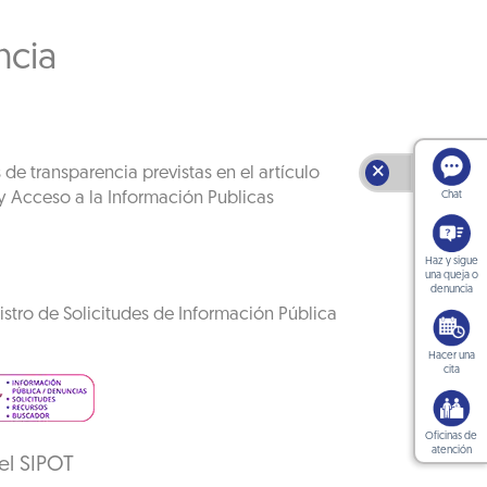
ncia
🗙
 de transparencia previstas en el artículo
y Acceso a la Información Publicas
Chat
Haz y sigue
una queja o
denuncia
istro de Solicitudes de Información Pública
Hacer una
cita
Oficinas de
atención
el SIPOT