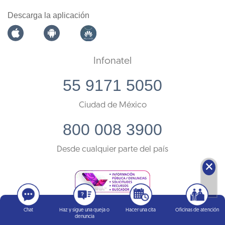
Descarga la aplicación
Infonatel
55 9171 5050
Ciudad de México
800 008 3900
Desde cualquier parte del país
🗙
Chat
Haz y sigue una queja o
Hacer una cita
Oficinas de atención
denuncia