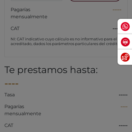
Pagarías
-----
mensualmente
CAT
-----
NI: CAT indicativo cuyo cálculo es no informativo para el
acreditado, dados los parámetros particulares del crédito
Te prestamos hasta:
----
Tasa
-----
Pagarías
----
mensualmente
CAT
-----