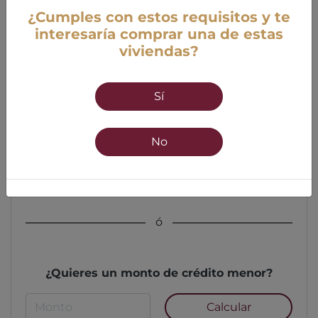
¿Cumples con estos requisitos y te
interesaría comprar una de estas
viviendas?
Edad
Sí
18 años mínimo
55 años máximo
No
Calcular
ó
¿Quieres un monto de crédito menor?
Calcular