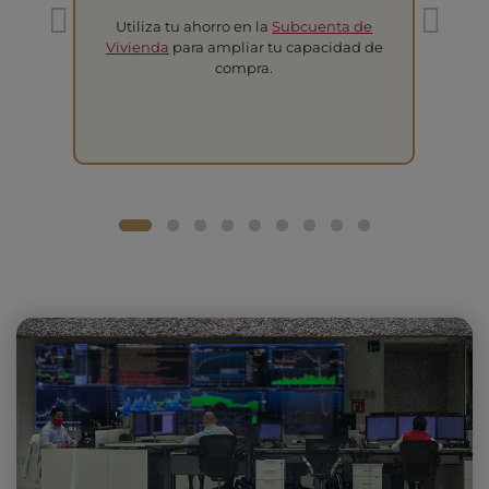
Utiliza tu ahorro en la
Subcuenta de
T
Vivienda
para ampliar tu capacidad de
compra.