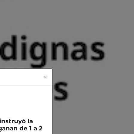
×
 instruyó la
anan de 1 a 2