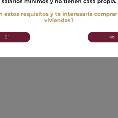
salarios mínimos y no tienen casa propia.
 estos requisitos y te interesaría comprar
viviendas?
Sí
No