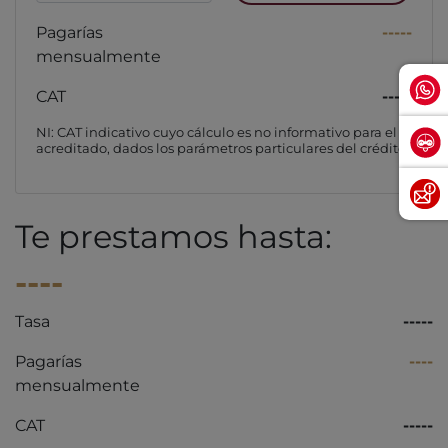
Pagarías
-----
mensualmente
CAT
-----
NI: CAT indicativo cuyo cálculo es no informativo para el
acreditado, dados los parámetros particulares del crédito
Te prestamos hasta:
----
Tasa
-----
Pagarías
----
mensualmente
CAT
-----