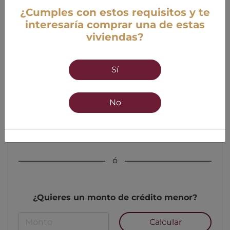
¿Cumples con estos requisitos y te
interesaría comprar una de estas
viviendas?
Edad
Sí
18 años mínimo
55 años máximo
No
Calcular
ó
¿Quieres un monto de crédito menor?
Calcular