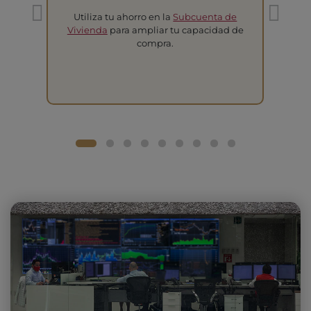
Utiliza tu ahorro en la
Subcuenta de
T
Vivienda
para ampliar tu capacidad de
compra.