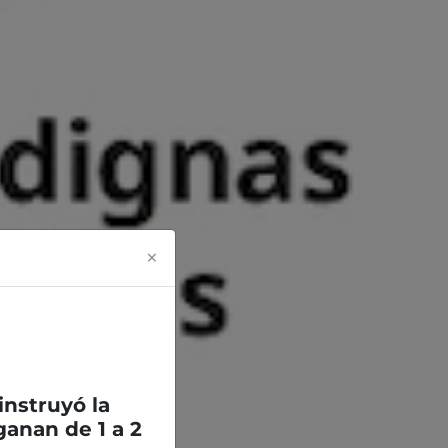
×
 instruyó la
anan de 1 a 2