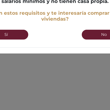
salarios mínimos y no tienen casa propia.
 estos requisitos y te interesaría comprar
viviendas?
Sí
No