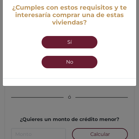
¿Cumples con estos requisitos y te
interesaría comprar una de estas
viviendas?
Edad
Sí
18 años mínimo
55 años máximo
No
Calcular
ó
¿Quieres un monto de crédito menor?
Calcular