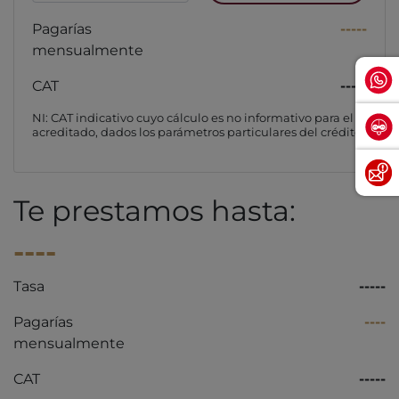
Pagarías
-----
mensualmente
CAT
-----
NI: CAT indicativo cuyo cálculo es no informativo para el
acreditado, dados los parámetros particulares del crédito
Te prestamos hasta:
----
Tasa
-----
Pagarías
----
mensualmente
CAT
-----