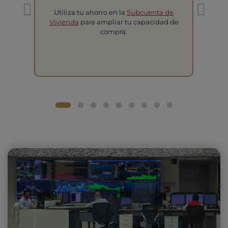
Utiliza tu ahorro en la
Subcuenta de
T
Vivienda
para ampliar tu capacidad de
compra.