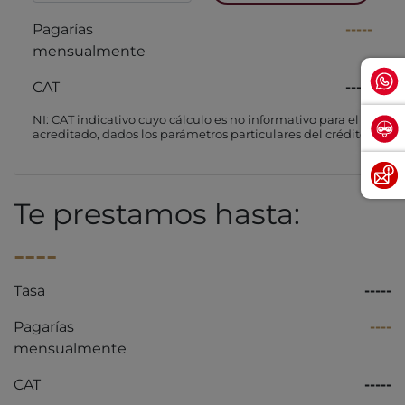
Pagarías
-----
mensualmente
CAT
-----
NI: CAT indicativo cuyo cálculo es no informativo para el
acreditado, dados los parámetros particulares del crédito
Te prestamos hasta:
----
Tasa
-----
Pagarías
----
mensualmente
CAT
-----