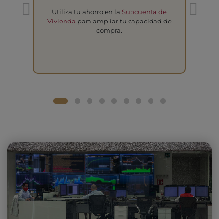
Utiliza tu ahorro en la
Subcuenta de
T
Vivienda
para ampliar tu capacidad de
compra.