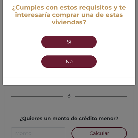
¿Cumples con estos requisitos y te
interesaría comprar una de estas
viviendas?
Edad
Sí
18 años mínimo
55 años máximo
No
Calcular
ó
¿Quieres un monto de crédito menor?
Calcular