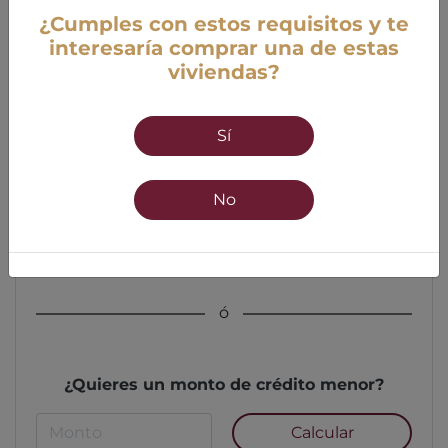
¿Cumples con estos requisitos y te
interesaría comprar una de estas
viviendas?
Edad
Sí
18 años mínimo
55 años máximo
No
Calcular
ó
¿Quieres un monto de crédito menor?
Calcular