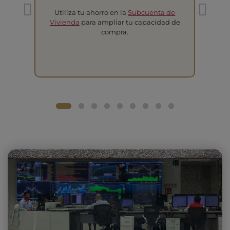
Utiliza tu ahorro en la
Subcuenta de
T
Vivienda
para ampliar tu capacidad de
compra.