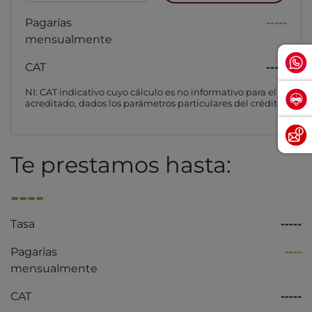
Pagarías
-----
mensualmente
CAT
-----
NI: CAT indicativo cuyo cálculo es no informativo para el
acreditado, dados los parámetros particulares del crédito
Te prestamos hasta:
----
Tasa
-----
Pagarías
----
mensualmente
CAT
-----