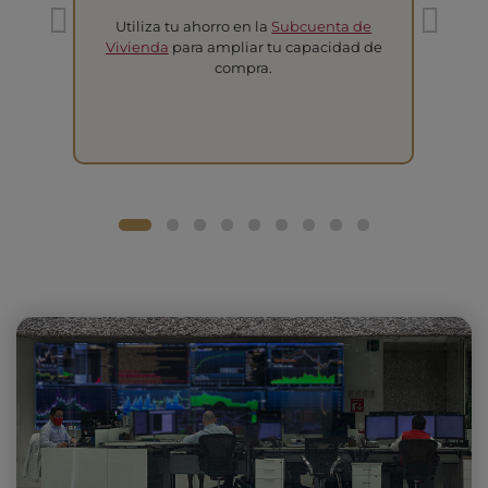
Utiliza tu ahorro en la
Subcuenta de
T
Vivienda
para ampliar tu capacidad de
compra.