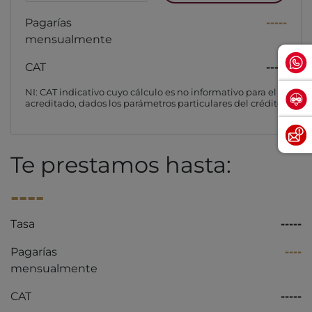
Pagarías
-----
mensualmente
CAT
-----
NI: CAT indicativo cuyo cálculo es no informativo para el
acreditado, dados los parámetros particulares del crédito
Te prestamos hasta:
----
Tasa
-----
Pagarías
----
mensualmente
CAT
-----