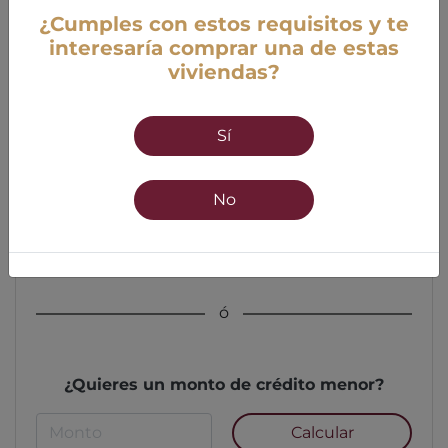
¿Cumples con estos requisitos y te
interesaría comprar una de estas
viviendas?
Edad
Sí
18 años mínimo
55 años máximo
No
Calcular
ó
¿Quieres un monto de crédito menor?
Calcular